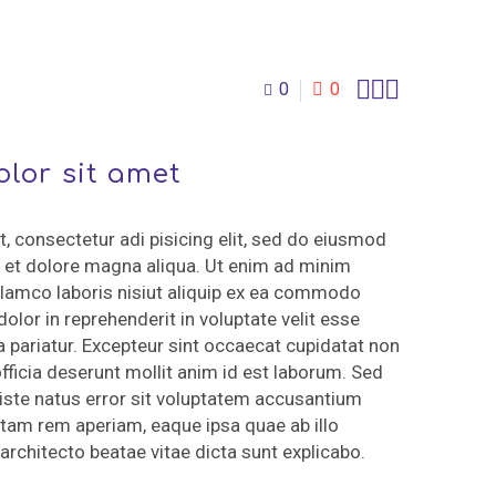



0
0
lor sit amet
, consectetur adi pisicing elit, sed do eiusmod
e et dolore magna aliqua. Ut enim ad minim
ullamco laboris nisiut aliquip ex ea commodo
olor in reprehenderit in voluptate velit esse
la pariatur. Excepteur sint occaecat cupidatat non
officia deserunt mollit anim id est laborum. Sed
 iste natus error sit voluptatem accusantium
tam rem aperiam, eaque ipsa quae ab illo
 architecto beatae vitae dicta sunt explicabo.