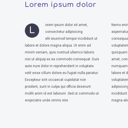
Lorem ipsum dolor
orem ipsum dolor sit amet,
Nemo enim
L
consectetur adipisicing
aspernatur
elit eiusmod tempor incididunt ut
consequun
labore et dolore magna aliqua. Ut enim ad
voluptate
minim veniam, quis nostrud ullamco laboris
quisquam e
nisi ut aliquip ex ea commodo consequat. Duis
amet, cons
aute irure dolor in reprehenderit in voluptate
numquam e
velit esse cillum dolore eu fugiat nulla pariatur.
labore et
Excepteur sint occaecat cupidatat non
voluptatem
proident, sunt in culpa qui officia deserunt
adipisicin
mollit anim id est laborum. Sed ut commodo ut
incididunt 
erspiciatis unde omnis iste
magna ali