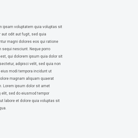
 ipsam voluptatem quia voluptas sit
 aut odit aut fugit, sed quia
tur magni dolores eos qui ratione
m sequi nesciunt. Neque porro
st, qui dolorem ipsum quia dolor sit
ectetur, adipisci velit, sed quia non
ius modi tempora incidunt ut
 dolore magnam aliquam quaerat
. Lorem ipsum dolor sit amet
g elit, sed do eiusmod tempor
ut labore et dolore quia voluptas sit
qua.