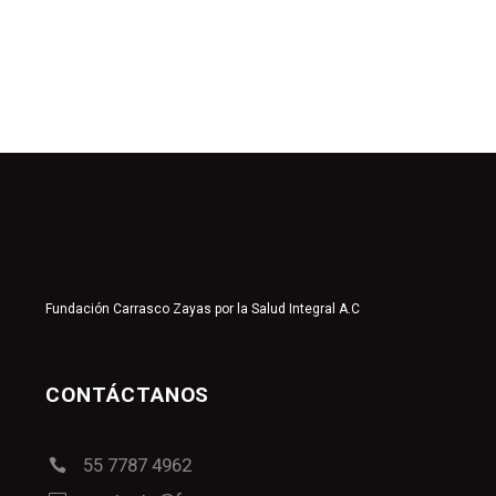
Fundación Carrasco Zayas por la Salud Integral A.C
CONTÁCTANOS
55 7787 4962

