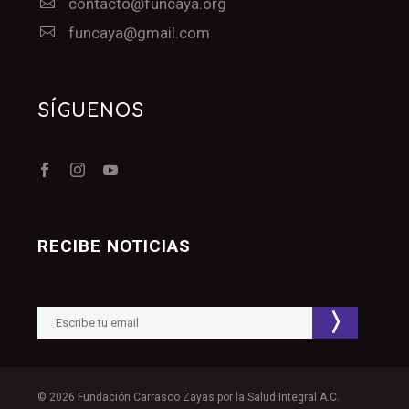


contacto@funcaya.org


funcaya@gmail.com
SÍGUENOS
RECIBE NOTICIAS
©
2026 Fundación Carrasco Zayas por la Salud Integral A.C.