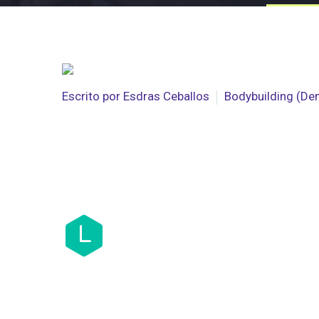
Escrito por
Esdras Ceballos
Bodybuilding (D
DO
L