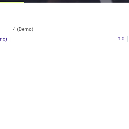
emo)
0
LOR SIT AMET