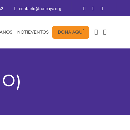
62
contacto@funcaya.org
TANOS
NOTIEVENTOS
DONA AQUÍ
MO)