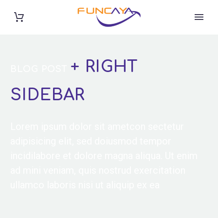
+ RIGHT
BLOG POST
SIDEBAR
Lorem ipsum dolor sit ametcon sectetur
adipisicing elit, sed doiusmod tempor
incidilabore et dolore magna aliqua. Ut enim
ad mini veniam, quis nostrud exercitation
ullamco laboris nisi ut aliquip ex ea