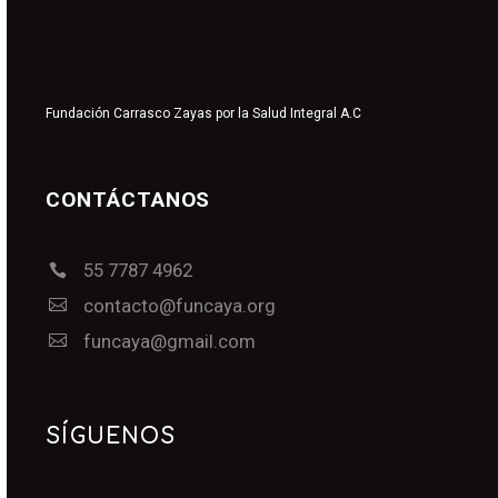
Fundación Carrasco Zayas por la Salud Integral A.C
CONTÁCTANOS
55 7787 4962




contacto@funcaya.org


funcaya@gmail.com
SÍGUENOS