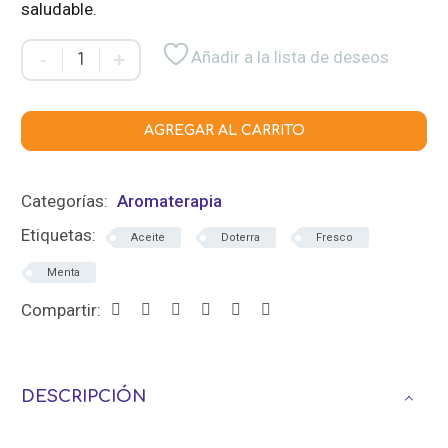
saludable.
Aceite
Añadir a la lista de deseos
-
+
de
menta
cantidad
AGREGAR AL CARRITO
Categorías:
Aromaterapia
Etiquetas:
Aceite
Doterra
Fresco
Menta
Compartir:
DESCRIPCIÓN