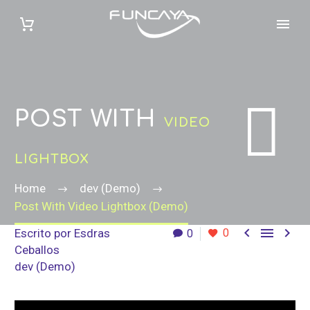


POST WITH
VIDEO
LIGHTBOX
Home
dev (Demo)
Post With Video Lightbox (Demo)



Escrito por
Esdras
0
0
Ceballos
dev (Demo)