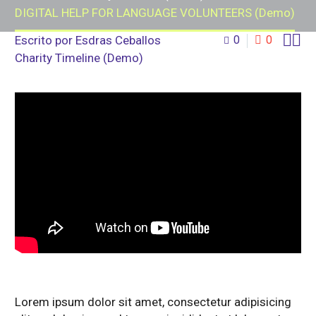
DIGITAL HELP FOR LANGUAGE VOLUNTEERS (Demo)


Escrito por
Esdras Ceballos
0
0
Charity Timeline (Demo)
Lorem ipsum dolor sit amet, consectetur adipisicing