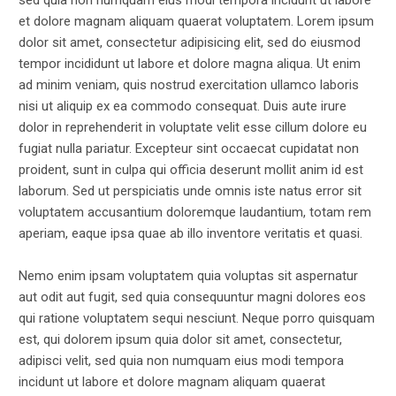
sed quia non numquam eius modi tempora incidunt ut labore
et dolore magnam aliquam quaerat voluptatem. Lorem ipsum
dolor sit amet, consectetur adipisicing elit, sed do eiusmod
tempor incididunt ut labore et dolore magna aliqua. Ut enim
ad minim veniam, quis nostrud exercitation ullamco laboris
nisi ut aliquip ex ea commodo consequat. Duis aute irure
dolor in reprehenderit in voluptate velit esse cillum dolore eu
fugiat nulla pariatur. Excepteur sint occaecat cupidatat non
proident, sunt in culpa qui officia deserunt mollit anim id est
laborum. Sed ut perspiciatis unde omnis iste natus error sit
voluptatem accusantium doloremque laudantium, totam rem
aperiam, eaque ipsa quae ab illo inventore veritatis et quasi.
Nemo enim ipsam voluptatem quia voluptas sit aspernatur
aut odit aut fugit, sed quia consequuntur magni dolores eos
qui ratione voluptatem sequi nesciunt. Neque porro quisquam
est, qui dolorem ipsum quia dolor sit amet, consectetur,
adipisci velit, sed quia non numquam eius modi tempora
incidunt ut labore et dolore magnam aliquam quaerat