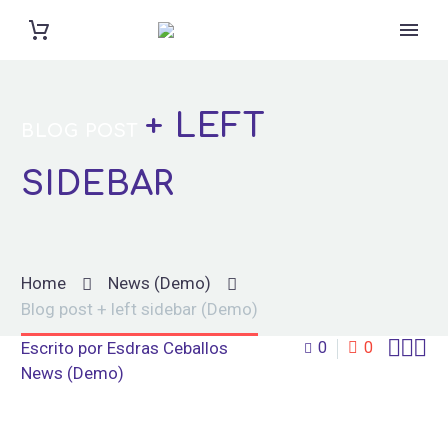
+ LEFT
BLOG POST
SIDEBAR
Home
News (Demo)
Blog post + left sidebar (Demo)



Escrito por
Esdras Ceballos
0
0
News (Demo)