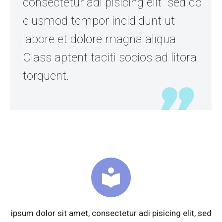
consectetur adi pisicing elit sed do
eiusmod tempor incididunt ut
labore et dolore magna aliqua.
Class aptent taciti socios ad litora
torquent.


ipsum dolor sit amet, consectetur adi pisicing elit, sed