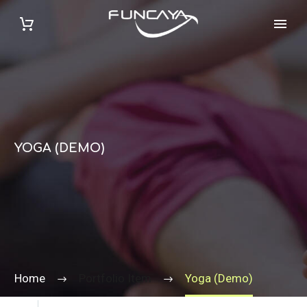
YOGA (DEMO)
Home
Portfolio Item
Yoga (Demo)

