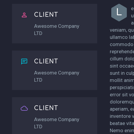
e
L


CLIENT
u
a
Awesome Company
veniam, qu
LTD
ullamco lab
commodo c
reprehender
cillum dolo


CLIENT
sint occae
Awesome Company
sunt in cul
LTD
mollit ani
perspiciat
error sit 
doloremqu


CLIENT
aperiam, e
inventore v
Awesome Company
beatae vita
LTD
Nemo enim