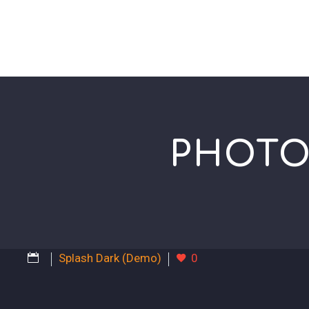
INICIO
PHOTO
Splash Dark (Demo)
0