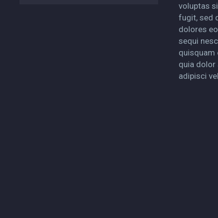
voluptas si
fugit, sed
dolores eo
sequi nesc
quisquam e
quia dolor 
adipisci vel