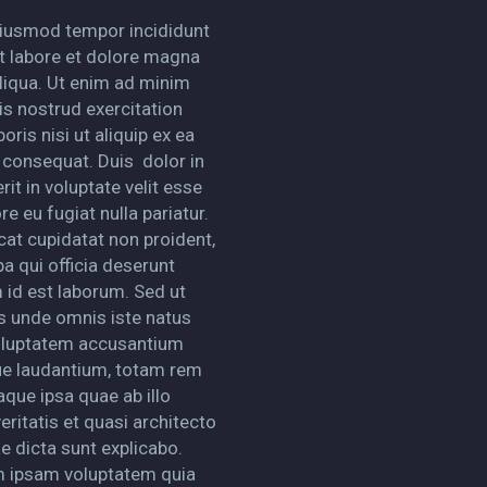
iusmod tempor incididunt
t labore et dolore magna
liqua. Ut enim ad minim
is nostrud exercitation
oris nisi ut aliquip ex ea
onsequat. Duis dolor in
it in voluptate velit esse
re eu fugiat nulla pariatur.
cat cupidatat non proident,
pa qui officia deserunt
m id est laborum. Sed ut
is unde omnis iste natus
voluptatem accusantium
e laudantium, totam rem
aque ipsa quae ab illo
eritatis et quasi architecto
e dicta sunt explicabo.
 ipsam voluptatem quia