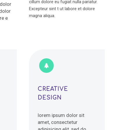
cillum dolore eu fugiat nulla pariatur.
 dolor
Excepteur sint t ut labore et dolore
dolor
magna aliqua.
re e


CREATIVE
DESIGN
lorem ipsum dolor sit
amet, consectetur
adipisicing elit, sed do