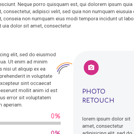
esciunt. Neque porro quisquam est, qui dolorem ipsum quia
t, consectetur, adipisci velit, sed quia non numquam eiusuia 
t, conseia non numquam eius modi tempora incidunt ut labo
t uia dolor sit amet, consectetur
cing elit, sed do eiusmod
qua. Ut enim ad minim


 nisi ut aliquip ex ea
rehenderit in voluptate
 Excepteur sint occaecat
deserunt mollit anim id est
PHOTO
us error sit voluptatem
RETOUCH
m aperiam.
0%
lorem ipsum dolor sit
amet, consectetur
0%
adipisicing elit, sed do