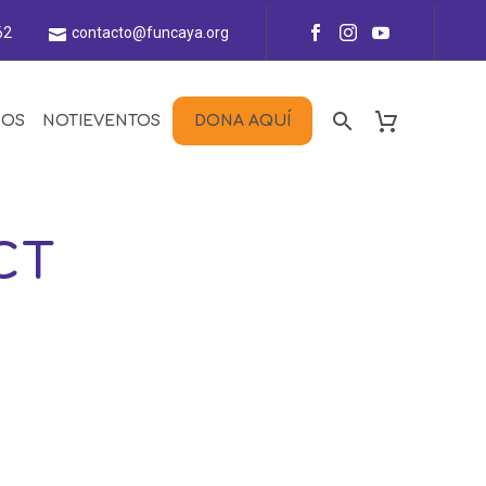
62
contacto@funcaya.org
NOS
NOTIEVENTOS
DONA AQUÍ
CT

