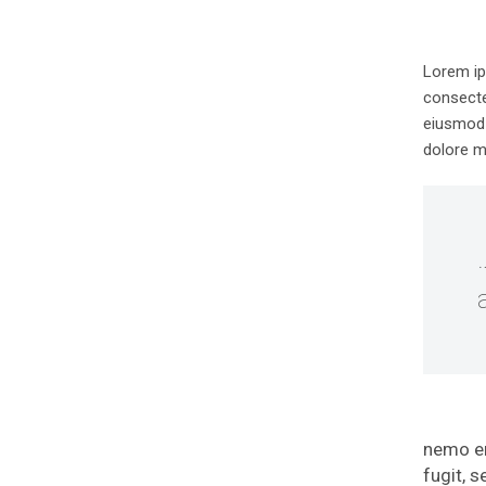
Lorem ip
consectet
eiusmod 
dolore m
nemo en
fugit, 