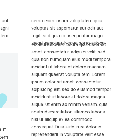
t aut
nemo enim ipsam voluptatem quia
magni
voluptas sit aspernatur aut odit aut
atem
fugit, sed quia consequuntur magni
sequi nesciunt. Neque porro quisqu
est, qui dolorem ipsum quia dolor sit
amet, consectetur, adipisci velit, sed
quia non numquam eius modi tempora
incidunt ut labore et dolore magnam
aliquam quaerat volupta tem. Lorem
ipsum dolor sit amet, consectetur
adipisicing elit, sed do eiusmod tempor
incididunt ut labore et dolore magna
aliqua. Ut enim ad minim veniam, quis
nostrud exercitation ullamco laboris
nisi ut aliquip ex ea commodo
consequat. Duis aute irure dolor in
aut
reprehenderit in voluptate velit esse
atem