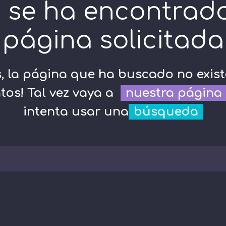
 se ha encontrado
página solicitada
s, la página que ha buscado no exist
tos! Tal vez vaya a
nuestra página 
intenta usar una
búsqueda