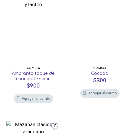
COMIDA
COMIDA
Amaranto toque de
Cocada
chocolate semi-
$
9.00
amargo y lácteo
$
9.00
Agregar al carrito
Agregar al carrito